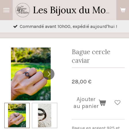
Passer
Les Bijoux du Moulin
au
contenu
Commandé avant 10h00, expédié aujourd'hui !
principal
Bague cercle
caviar
28,00 €
Ajouter
au panier
Bague en argent 925 et