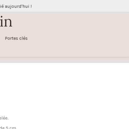
 aujourd'hui !
in
Portes clés
elée.
 de 5 cm.