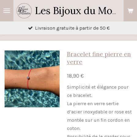
Passer
Les Bijoux du Moulin
au
contenu
Livraison gratuite à partir de 50 €
principal
Bracelet fine pierre en
verre
18,90 €
Simplicité et élégance pour
ce bracelet.
La pierre en verre sertie
d’acier inoxydable or rose est
montée sur un fin cordon en
coton.
Possibilité de le garder sous